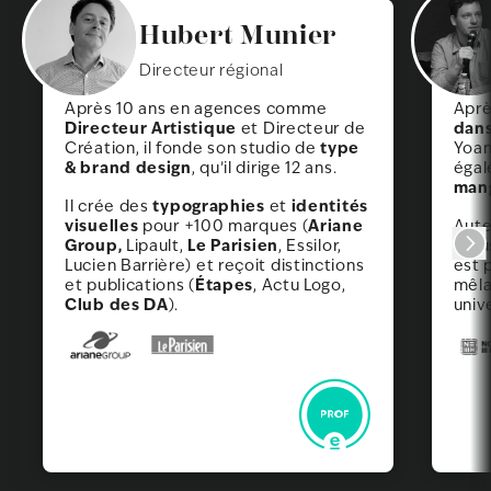
Hubert Munier
Directeur régional
Après 10 ans en agences comme
Aprè
Directeur Artistique
dans
et Directeur de
type
Création, il fonde son studio de
Yoan
& brand design
, qu’il dirige 12 ans.
égal
man
typographies
identités
Il crée des
et
visuelles
Ariane
pour +100 marques (
Aute
Group,
Le Parisien
Lipault,
, Essilor,
paru
Lucien Barrière) et reçoit distinctions
est 
Étapes
et publications (
, Actu Logo,
mêla
Club des DA
).
univ