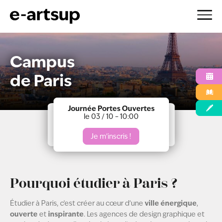
Aller
au
Campus
contenu
de Paris
Journée Portes Ouvertes
le 03 / 10 – 10:00
Je m’inscris !
Pourquoi étudier à Paris ?
ville énergique
Étudier à Paris, c’est créer au cœur d’une
,
ouverte
inspirante
et
. Les agences de design graphique et