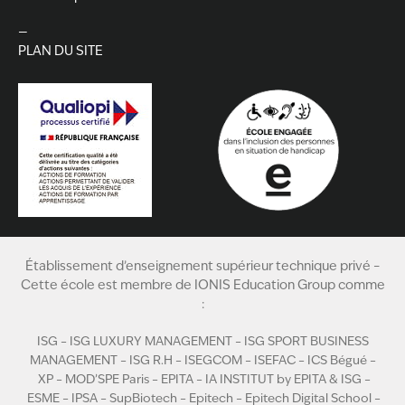
—
PLAN DU SITE
Établissement d’enseignement supérieur technique privé –
Cette école est membre de
IONIS Education Group
comme
:
ISG
–
ISG LUXURY MANAGEMENT
–
ISG SPORT BUSINESS
MANAGEMENT
–
ISG R.H
–
ISEGCOM
–
ISEFAC
–
ICS Bégué
–
XP
–
MOD’SPE Paris
–
EPITA
–
IA INSTITUT by EPITA & ISG
–
ESME
–
IPSA
–
SupBiotech
–
Epitech
–
Epitech Digital School
–