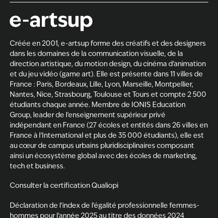
Créée en 2001, e-artsup forme des créatifs et des designers
dans les domaines de la
communication visuelle, de la
direction artistique
, du
motion design
, du
cinéma d’animation
et du
jeu vidéo (game art)
. Elle est présente dans 11 villes de
France :
Paris
,
Bordeaux
,
Lille
,
Lyon
,
Marseille
,
Montpellier
,
Nantes
,
Nice
,
Strasbourg
,
Toulouse
et
Tours
et compte 2 500
étudiants chaque année. Membre de
IONIS Education
Group
, leader de l’enseignement supérieur privé
indépendant en France (27 écoles et entités dans 26 villes en
France à l’International et plus de 35 000 étudiants), elle est
au cœur de campus urbains pluridisciplinaires composant
ainsi un écosystème global avec des écoles de marketing,
tech et business.
Consulter la certification Qualiopi
Déclaration de l’index de l’égalité professionnelle femmes-
hommes pour l’année 2025 au titre des données 2024