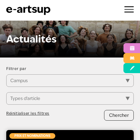
Aller
au
Actualités
contenu
Filtrer par
Campus
Types d'article
Réinitialiser les filtres
Chercher
PRIX ET NOMINATIONS