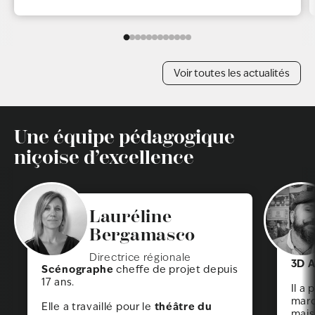
Voir toutes les actualités
Une équipe pédagogique
niçoise d’excellence
Lauréline
Bergamasco
Directrice régionale
3D A
Scénographe
cheffe de projet depuis
17 ans.
Il a
mar
théâtre du
Elle a travaillé pour le
mais