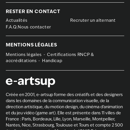
RESTER EN CONTACT
Actualités
Recruter un alternant
F.A.Q.Nous contacter
MENTIONS LÉGALES
Mentions légales
Certifications RNCP &
accréditations
Handicap
Créée en 2001, e-artsup forme des créatifs et des designers
dans les domaines de la
communication visuelle, de la
direction artistique
, du
motion design
, du
cinéma d’animation
et du
jeu vidéo (game art)
. Elle est présente dans 11 villes de
France :
Paris
,
Bordeaux
,
Lille
,
Lyon
,
Marseille
,
Montpellier
,
Nantes
,
Nice
,
Strasbourg
,
Toulouse
et
Tours
et compte 2 500