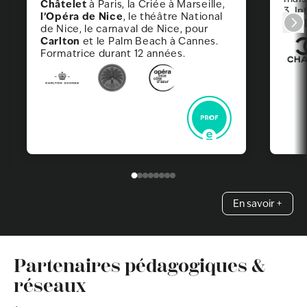
Châtelet
à Paris, la Criée à Marseille,
3. I
l’Opéra de Nice
, le théâtre National
en 3
de Nice, le carnaval de Nice, pour
Carlton
et le Palm Beach à Cannes.
Formatrice durant 12 années.
En savoir +
Partenaires pédagogiques &
réseaux