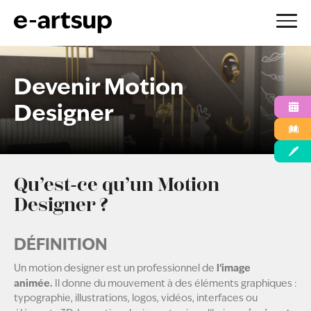
Aller
au
Devenir Motion
contenu
Designer
Qu’est-ce qu’un Motion
Designer ?
DÉFINITION
l’image
Un motion designer est un professionnel de
animée.
Il donne du mouvement à des éléments graphiques :
typographie, illustrations, logos, vidéos, interfaces ou