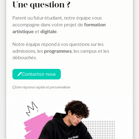
comme une compétence très recherchée dans les
Une question ?
industries créatives et digitales.
Parent ou futur étudiant, notre équipe vous
formation
accompagne dans votre projet de
artistique
digitale
et
.
Notre équipe répond à vos questions sur les
programmes
admissions, les
, les campus et les
débouchés.
Contactez-nous
Une réponse rapide et personnalisée