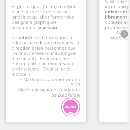
C’est aussi 
exp
Et puis un jour, j’ai reçu un flyer
incite à
univers et 
d’une nouvelle école qui se
librement
lançait et qui allait former des
,
designers graphiques
conseils av
e-artsup
animateurs :
.
professeurs
– Mélan
adoré
J’ai
cette formation, la
Motion D
relation avec les intervenants, la
direction et les personnes que
j’ai rencontrées tout au long de
ma scolarité. Beaucoup font
encore partie de mon réseau
professionnel. C’est un petit
monde. »
– Matthieu Colombel, promo
2006
Motion designer et fondateur
de BlackMeal