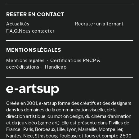
RESTER EN CONTACT
Actualités
Recruter un alternant
F.A.Q.Nous contacter
MENTIONS LÉGALES
Mentions légales
Certifications RNCP &
accréditations
Handicap
Créée en 2001, e-artsup forme des créatifs et des designers
dans les domaines de la
communication visuelle, de la
direction artistique
, du
motion design
, du
cinéma d’animation
et du
jeu vidéo (game art)
. Elle est présente dans 11 villes de
France :
Paris
,
Bordeaux
,
Lille
,
Lyon
,
Marseille
,
Montpellier
,
Nantes
,
Nice
,
Strasbourg
,
Toulouse
et
Tours
et compte 2 500