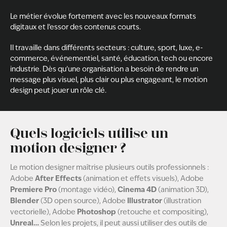
Le métier évolue fortement avec les nouveaux formats
digitaux et l’essor des contenus courts.
Il travaille dans différents secteurs : culture, sport, luxe, e-
commerce, événementiel, santé, éducation, tech ou encore
industrie. Dès qu’une organisation a besoin de rendre un
message plus visuel, plus clair ou plus engageant, le motion
design peut jouer un rôle clé.
Quels logiciels utilise un
motion designer ?
Le motion designer maîtrise plusieurs outils professionnels :
After Effects
Adobe
(animation et effets visuels), Adobe
Premiere Pro
Cinema 4D
(montage vidéo),
(animation 3D),
Blender
Illustrator
(3D open source), Adobe
(illustration
Photoshop
vectorielle), Adobe
(retouche et compositing),
Unreal…
Selon les projets, il peut aussi utiliser des outils de