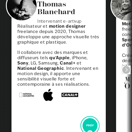
Thomas
Blanchard
Intervenant e-artsup
Moti
motion designer
Réalisateur et
free
freelance depuis 2020, Thomas
conç
développe une approche visuelle très
Spot
graphique et plastique.
d’Or
Il collabore avec des marques et
Créa
qu’Apple
diffuseurs tels
, iPhone,
dédi
Sony
Canal+
, LG, Samsung,
et
inte
National Geographic
. Intervenant en
dire
motion design, il apporte une
sensibilité visuelle forte et
contemporaine à ses réalisations.